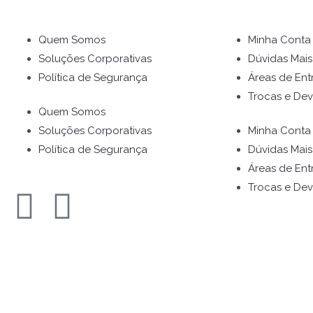
Quem Somos
Minha Conta
Soluções Corporativas
Dúvidas Mais
Política de Segurança
Áreas de Ent
Trocas e De
Quem Somos
Soluções Corporativas
Minha Conta
Política de Segurança
Dúvidas Mais
Áreas de Ent
Trocas e De
F
I
a
n
c
s
e
t