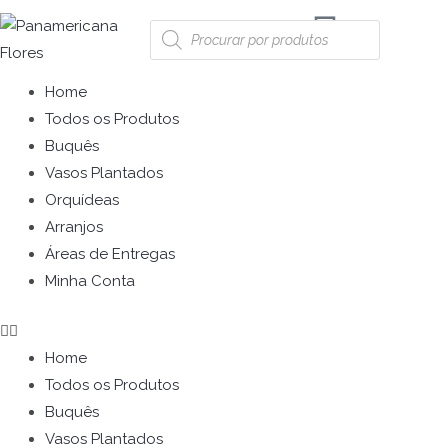
Ir
Pesquisar
para
produtos
o
Menu
Home
conteúdo
Todos os Produtos
Buquês
Vasos Plantados
Orquídeas
Arranjos
Áreas de Entregas
Minha Conta
Home
Todos os Produtos
Buquês
Vasos Plantados