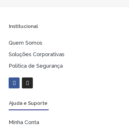
Institucional
Quem Somos
Soluções Corporativas
Política de Segurança
F
I
a
n
c
s
e
t
b
a
Ajuda e Suporte
o
g
o
r
k
a
Minha Conta
m