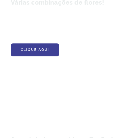
Várias combinações de flores!
CLIQUE AQUI
Orquídeas