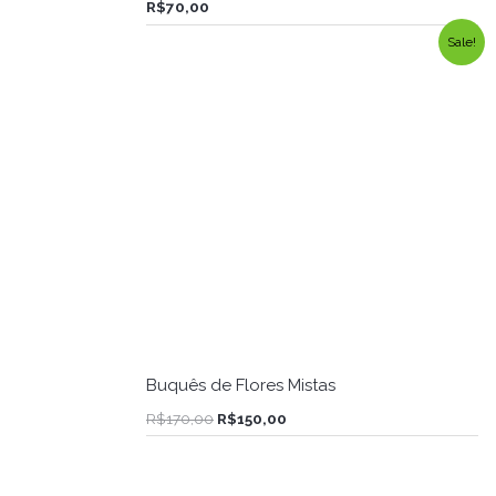
R$
70,00
O
O
Sale!
preço
preço
original
atual
era:
é:
R$170,00.
R$150,00.
Buquês de Flores Mistas
R$
170,00
R$
150,00