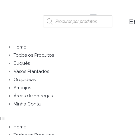
Ir
para
Pesquisar
E
o
produtos
conteúdo
Menu
Home
Todos os Produtos
Buquês
Vasos Plantados
Orquídeas
Arranjos
Áreas de Entregas
Minha Conta
Home