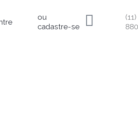
ou
(11
ntre
cadastre-se
88